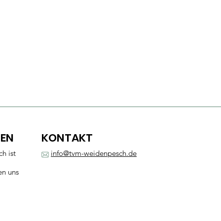
TEN
KONTAKT
h ist
info@tvm-weidenpesch.de
en uns
Impressum
Datenschutzerklärung